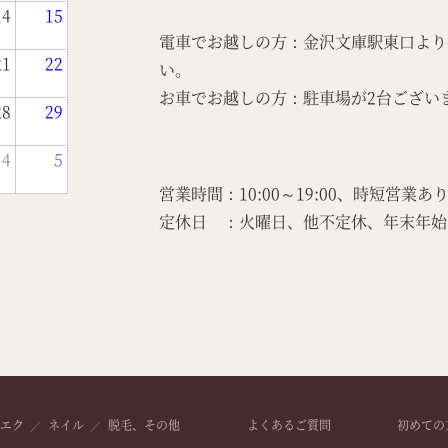
14
15
電車でお越しの方：金沢文庫駅東口より
21
22
い。
お車でお越しの方：駐車場が2台ござい
28
29
4
5
営業時間：10:00～19:00、時短営業あ
定休日 ：火曜日、他不定休、年末年始（12
エク
ネイル
脱毛、その他
よくあるご質問
初めての