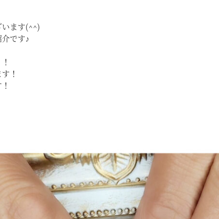
ます(^^)
介です♪
！！
ます！
す！